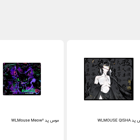
WLMOUSE QISH
موس پد WLMouse Meow²