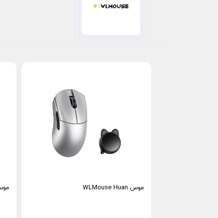
موس WLMouse Huan
موس پد A