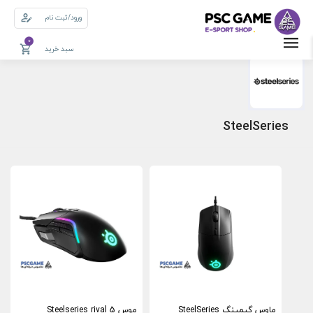
ورود/ثبت نام
0
سبد خرید
SteelSeries
ماوس گیمینگ SteelSeries
موس Steelseries rival 5