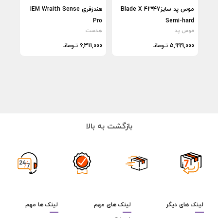
موس پد سایز47*42 Blade X
هندزفری IEM Wraith Sense
Semi-hard
Pro
وایر
موس پد
هدست
هدس
5,999,000 تـومانـ
6,311,000 تـومانـ
274,000
بازگشت به بالا
لینک های دیگر
لینک های مهم
لینک ها مهم