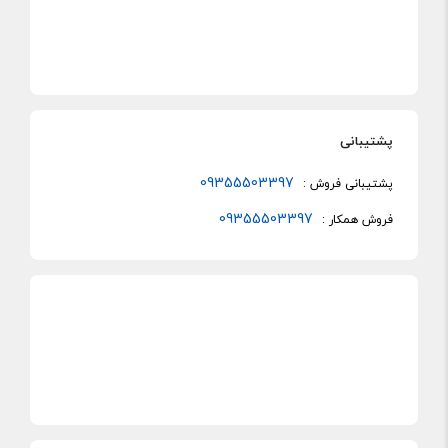
پشتیبانی
09355503397
پشتیبانی فروش :
09355503397
فروش همکار :