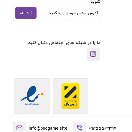
شوید:
ثبت نام
ما را در شبکه های اجتماعی دنبال کنید.
info@pscgame.site
09355503397