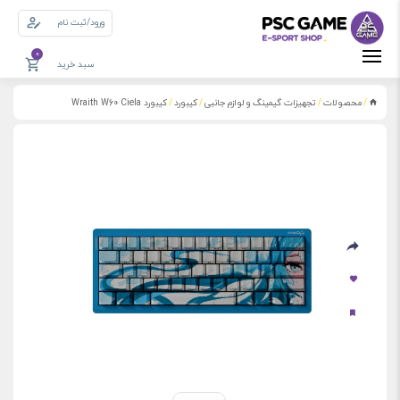
ورود/ثبت نام
0
سبد خرید
محصولات
تجهیزات گیمینگ و لوازم جانبی
کیبورد
کیبورد Wraith W60 Ciela
/
/
/
/