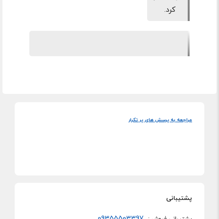
کرد.
مراجعه به پرسش های پر تکرار
پشتیبانی
09355503397
پشتیبانی فروش :