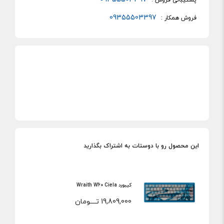
09355503397
فروش همکار :
این محصول رو با دوستات به اشتراک بگذارید
کیبورد Wraith W60 Ciela
19,809,000
تــــومان