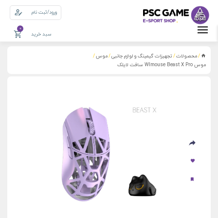
ورود/ثبت نام
0
سبد خرید
محصولات
تجهیزات گیمینگ و لوازم جانبی
موس
/
/
/
/
موس Wlmouse Beast X Pro سافت لایلک