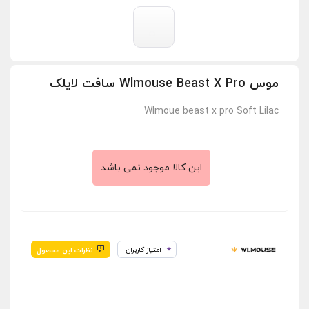
موس Wlmouse Beast X Pro سافت لایلک
Wlmoue beast x pro Soft Lilac
این کالا موجود نمی باشد
امتیاز کاربران
نظرات این محصول