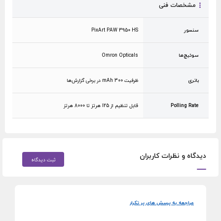
مشخصات فنی
سنسور
PixArt PAW 3950 HS
سوئیچ‌ها
Omron Opticals
باتری
ظرفیت 300 mAh در برخی گزارش‌ها
Polling Rate
قابل تنظیم از 125 هرتز تا 8000 هرتز
دیدگاه و نظرات کاربران
ثبت دیدگاه
مراجعه به پرسش های پر تکرار