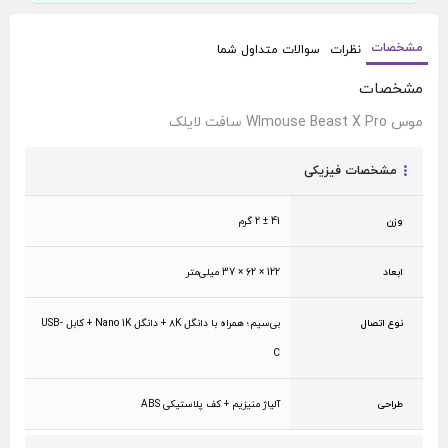
مشخصات
نظرات
سوالات متداول شما
مشخصات
موس Wlmouse Beast X Pro سافت لایلک
مشخصات فیزیکی
وزن
41 ± 2 گرم
ابعاد
122 × 62 × 37 میلی‌متر
نوع اتصال
بی‌سیم؛ همراه با دانگل ۸K + دانگل Nano 1K + کابل USB-
C
طراحی
آلیاژ منیزیم + کف پلاستیکی ABS