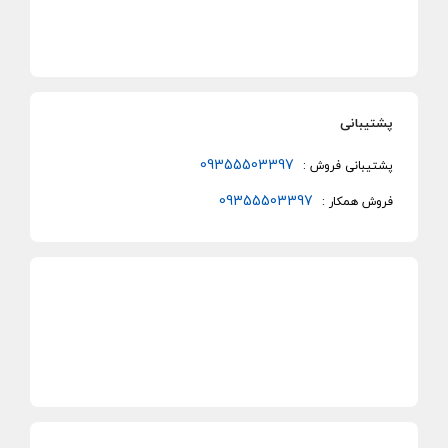
پشتیبانی
09355503397
پشتیبانی فروش :
09355503397
فروش همکار :