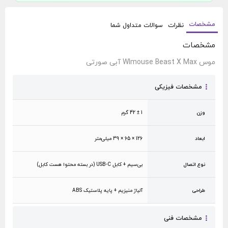
مشخصات
نظرات
سوالات متداول شما
مشخصات
موس Wlmouse Beast X Max آبی صورتی
مشخصات فیزیکی
وزن
‎42 ± 1 گرم
ابعاد
126 × 65 × 39 میلی‌متر
نوع اتصال
بی‌سیم + کابل USB-C (در بسته محتوا هست کابل)
طراحی
آلیاژ منیزیم + پایه پلاستیک ABS
مشخصات فنی