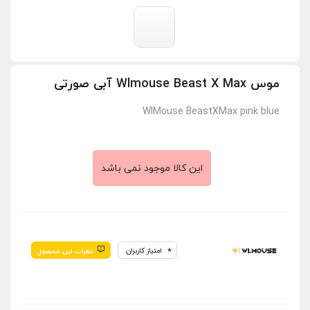
موس Wlmouse Beast X Max آبی صورتی
WlMouse BeastXMax pink blue
این کالا موجود نمی باشد
امتیاز کاربران
نظرات این محصول