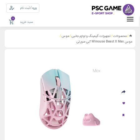
ورود/ثبت نام
0
سبد خرید
محصولات
تجهیزات گیمینگ و لوازم جانبی
موس
/
/
/
/
موس Wlmouse Beast X Max آبی صورتی