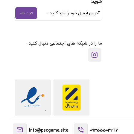
شوید:
ثبت نام
ما را در شبکه های اجتماعی دنبال کنید.
info@pscgame.site
09355503397