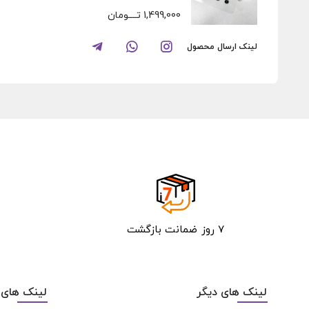
1,499,000
تــــومان
لینک ارسال محصول
۷ روز ضمانت بازگشت
لینک های دیگر
لینک های 