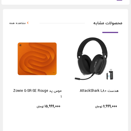
محصولات مشابه
مشاهده همه
هدست AttackShark L80
موس پد Zowie G-SR-SE Rouge
کیبورد  Hifi
1
نام
15,999,000
6,999,000
تومان
تومان