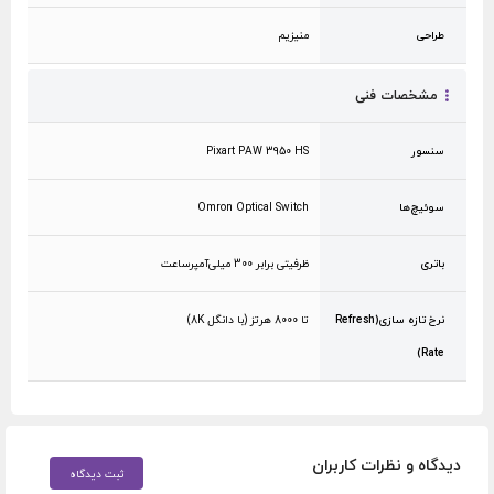
طراحی
منیزیم
مشخصات فنی
سنسور
Pixart PAW 3950 HS
سوئیچ‌ها
Omron Optical Switch
باتری
ظرفیتی برابر 300 میلی‌آمپر‌ساعت
نرخ تازه سازی(Refresh
تا 8000 هرتز (با دانگل 8K)
Rate)
دیدگاه و نظرات کاربران
ثبت دیدگاه