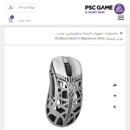
ورود/ثبت نام
0
سبد خرید
محصولات
تجهیزات گیمینگ و لوازم جانبی
موس
/
/
/
/
موس گیمینگ WLMouse Sword X Magnesium Silver