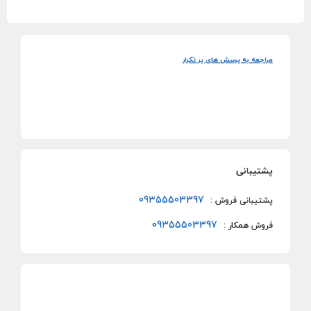
مراجعه به پرسش های پر تکرار
پشتیبانی
09355503397
پشتیبانی فروش :
09355503397
فروش همکار :