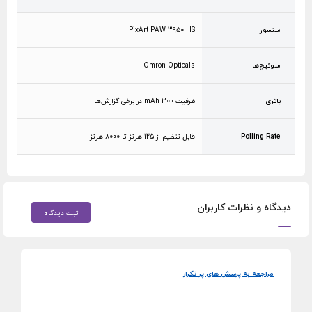
سنسور
PixArt PAW 3950 HS
سوئیچ‌ها
Omron Opticals
باتری
ظرفیت 300 mAh در برخی گزارش‌ها
Polling Rate
قابل تنظیم از 125 هرتز تا 8000 هرتز
دیدگاه و نظرات کاربران
ثبت دیدگاه
مراجعه به پرسش های پر تکرار