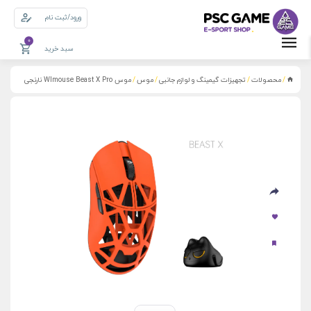
ورود/ثبت نام
0
سبد خرید
محصولات
تجهیزات گیمینگ و لوازم جانبی
موس
موس Wlmouse Beast X Pro نارنجی
/
/
/
/