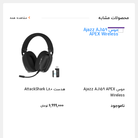
محصولات مشابه
مشاهده همه
موس Ajazz AJ159 APEX
هدست AttackShark L80
1
Wireless
ناموجود
نام
6,999,000
تومان