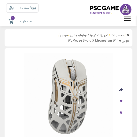
ورود/ثبت نام
0
سبد خرید
محصولات
تجهیزات گیمینگ و لوازم جانبی
موس
/
/
/
/
ماوس WLMouse Sword X Magnesium White