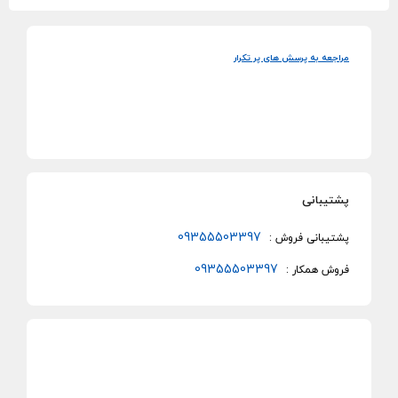
مراجعه به پرسش های پر تکرار
پشتیبانی
09355503397
پشتیبانی فروش :
09355503397
فروش همکار :