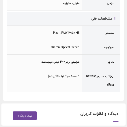
طراحی
منیزیم منیزیم
مشخصات فنی
سنسور
Pixart PAW 3950 HS
سوئیچ‌ها
Omron Optical Switch
باتری
ظرفیتی برابر 300 میلی‌آمپر‌ساعت
نرخ تازه سازی(Refresh
تا 8000 هرتز (با دانگل 8K)
Rate)
دیدگاه و نظرات کاربران
ثبت دیدگاه