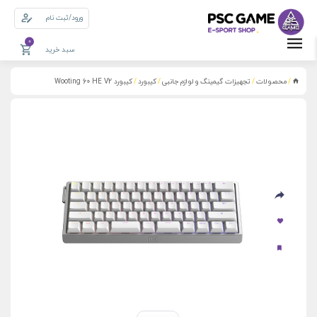
ورود/ثبت نام
0
سبد خرید
محصولات
تجهیزات گیمینگ و لوازم جانبی
کیبورد
کیبورد Wooting 60 HE V2
/
/
/
/