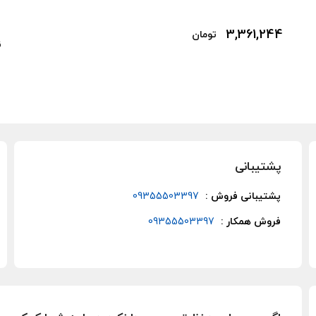
3,361,244
تومان
ن
پشتیبانی
پشتیبانی فروش :
09355503397
فروش همکار :
09355503397