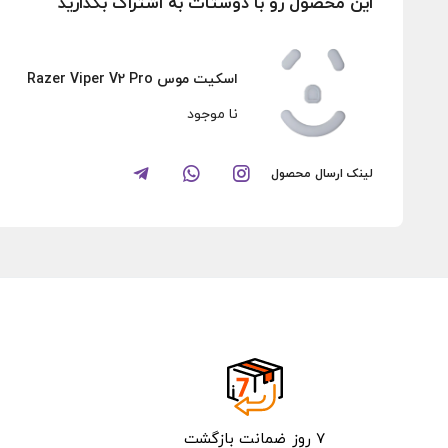
این محصول رو با دوستات به اشتراک بگذارید
اسکیت موس Razer Viper V2 Pro
نا موجود
لینک ارسال محصول
۷ روز ضمانت بازگشت